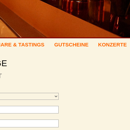
ARE & TASTINGS
GUTSCHEINE
KONZERTE
GE
T