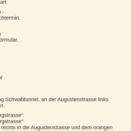
art
 -
chtermin.
)
ormular,
hr
ng Schwabtunnel, an der Augustenstrasse links
n.
rgstrasse"
rgstrasse"
, rechts in die Augustenstrasse und dem orangen