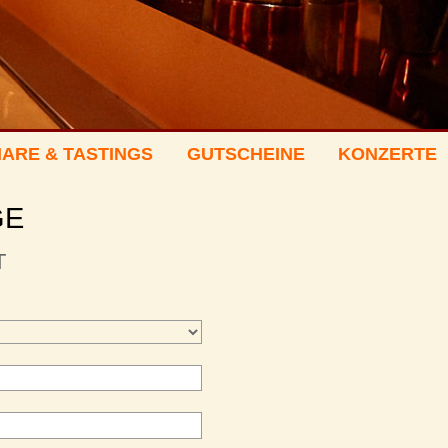
ARE & TASTINGS
GUTSCHEINE
KONZERTE
GE
T