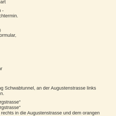
art
 -
chtermin.
)
ormular,
hr
ng Schwabtunnel, an der Augustenstrasse links
n.
rgstrasse"
rgstrasse"
, rechts in die Augustenstrasse und dem orangen